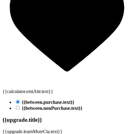
{{calculator.emiAttr.text}}
{{between.purchase.text}}
{{between.nonPurchase.text}}
{{upgrade.title}}
{{upgrade.learnMoreCta.text}}