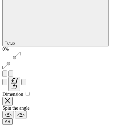
Tutup
0%
Dimension
Spin the angle
AR