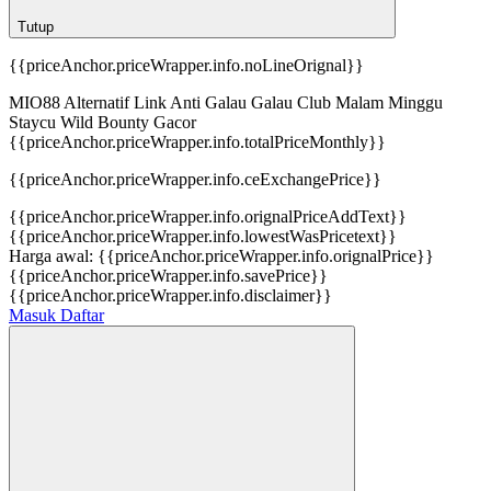
Tutup
{{priceAnchor.priceWrapper.info.noLineOrignal}}
MIO88 Alternatif Link Anti Galau Galau Club Malam Minggu
Staycu Wild Bounty Gacor
{{priceAnchor.priceWrapper.info.totalPriceMonthly}}
{{priceAnchor.priceWrapper.info.ceExchangePrice}}
{{priceAnchor.priceWrapper.info.orignalPriceAddText}}
{{priceAnchor.priceWrapper.info.lowestWasPricetext}}
Harga awal:
{{priceAnchor.priceWrapper.info.orignalPrice}}
{{priceAnchor.priceWrapper.info.savePrice}}
{{priceAnchor.priceWrapper.info.disclaimer}}
Masuk
Daftar