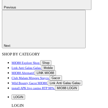
Previous
Next
SHOP BY CATEGORY
MIO88
Explore Shop
Shop
Link Anti Galau Galau
Mobile
MIO88 Alternatif
LINK MIO88
Club Malam Minggu Staycu
Gacor
Wild Bounty Gacor MIO88
Link Anti Galau Galau
install APK live casino RTP 98%
MIO88 LOGIN
LOGIN
LOGIN