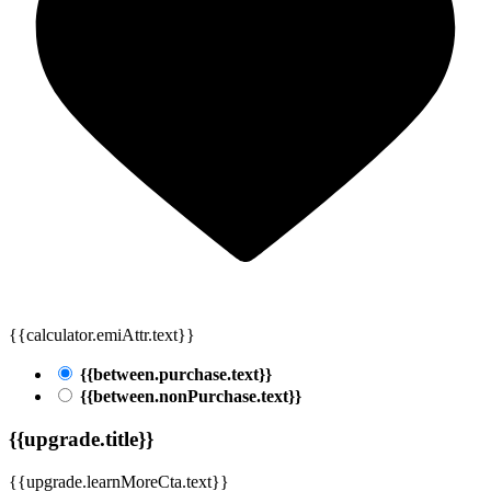
{{calculator.emiAttr.text}}
{{between.purchase.text}}
{{between.nonPurchase.text}}
{{upgrade.title}}
{{upgrade.learnMoreCta.text}}