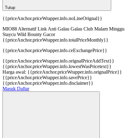
Tutup
{{priceAnchor.priceWrapper.info.noLineOrignal}}
MIO88 Alternatif Link Anti Galau Galau Club Malam Minggu
Staycu Wild Bounty Gacor
{{priceAnchor.priceWrapper.info.totalPriceMonthly}}
{{priceAnchor.priceWrapper.info.ceExchangePrice}}
{{priceAnchor.priceWrapper.info.orignalPriceAddText}}
{{priceAnchor.priceWrapper.info.lowestWasPricetext}}
Harga awal:
{{priceAnchor.priceWrapper.info.orignalPrice}}
{{priceAnchor.priceWrapper.info.savePrice}}
{{priceAnchor.priceWrapper.info.disclaimer}}
Masuk
Daftar