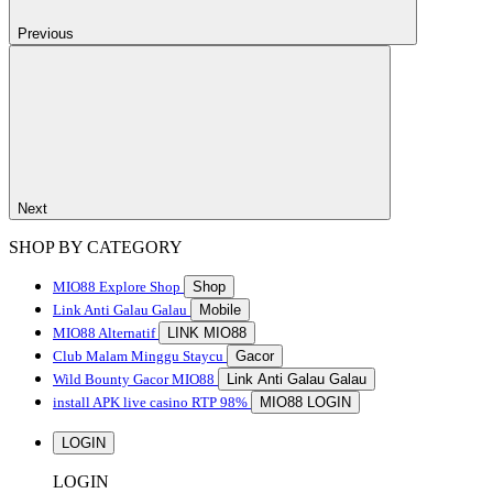
Previous
Next
SHOP BY CATEGORY
MIO88
Explore Shop
Shop
Link Anti Galau Galau
Mobile
MIO88 Alternatif
LINK MIO88
Club Malam Minggu Staycu
Gacor
Wild Bounty Gacor MIO88
Link Anti Galau Galau
install APK live casino RTP 98%
MIO88 LOGIN
LOGIN
LOGIN