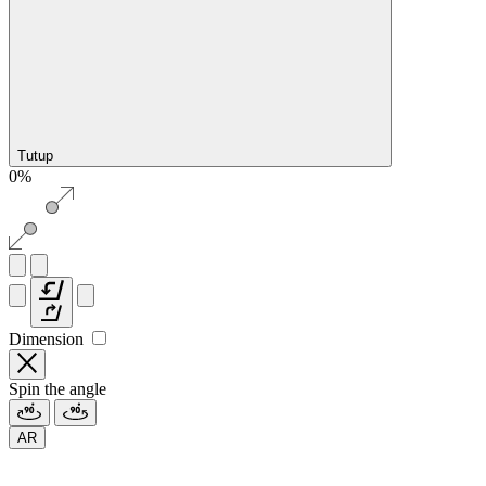
Tutup
0%
Dimension
Spin the angle
AR