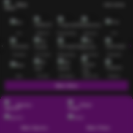
Slots
Lihat semua
Hot
IDNSLOT
PragmaticPlay
Habanero
TTG
Exclusive
Fat Panda
Microgaming
5G Games
Askmeslot
New
PG Soft
Slot Mania
Nolimit City
Playtech
Main Slots
Sports+
Poker
Main Sports+
Main Poker