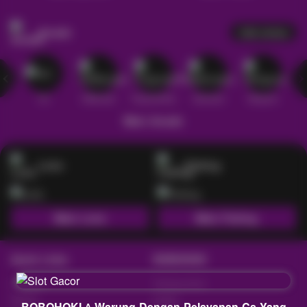
Arcade
Lihat semua
Hot
IDNArcade
PragmaticPlay
Askmeslot
Minigame
Mi
Main Arcade
Lotto
Fishing
Main Lotto
Main Fishing
Quick Links
BOBOHOKI
Beranda
Tentang Kami
Sports+
Footer
BOBOHOKI ^ Warung Dengan Pelayanan Cs Yang