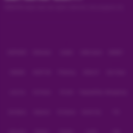
BOBOHOKI adalah salah satu platform terkemuka untuk penggemar slot
online, menawarkan berbagai pilihan game yang menarik dengan minimal
deposit yang sangat terjangkau, seperti slot depo 10k dan slot depo 5k,
Baca lebih
sehingga cocok untuk mereka yang ingin bermain slot receh. Dengan
pelayanan CS yang ramah dan profesional dari server Slot777,
Partner
BOBOHOKI menjadi pilihan utama bagi banyak pemain.
Keunggulan BOBOHOKI
BOBOHOKI menonjol dengan keunggulan dalam hal kemudahan akses
IDNPOKER
IDNArcade
UboBet
SABA Sports
SBOBET
dan kenyamanan bermain, serta menyediakan berbagai promo menarik
yang membuat pengalaman bermain semakin seru. Dengan teknologi
canggih, BOBOHOKI memastikan transaksi yang cepat dan aman,
CMD368
NSOFT 88
TFGaming
IDNSLOT
Spin Royal
membuat pemain merasa nyaman dan percaya diri saat bermain.
Fitur Unggulan
Minimal deposit yang rendah, seperti slot depo 10k dan
Level Up
Fat Panda
PG Soft
PragmaticPlay
Microgaming
slot depo 5k, membuat siapa saja bisa bermain tanpa
harus mengeluarkan biaya besar.
Varian game yang luas, termasuk slot receh, memberikan
Slot Mania
Habanero
5G Games
Nolimit City
TTG
pemain banyak pilihan untuk menemukan game yang
sesuai dengan selera mereka.
Pelayanan customer support yang ramah dan responsif,
Askmeslot
Playtech
PlayStar
Live22
CQ9